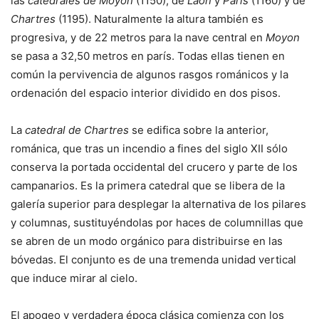
las
catedrales de Moyon
(1150), de
Laon
y
París
(1160) y de
Chartres
(1195). Naturalmente la altura también es
progresiva, y de 22 metros para la nave central en
Moyon
se pasa a 32,50 metros en parís. Todas ellas tienen en
común la pervivencia de algunos rasgos románicos y la
ordenación del espacio interior dividido en dos pisos.
La
catedral de Chartres
se edifica sobre la anterior,
románica, que tras un incendio a fines del siglo XII sólo
conserva la portada occidental del crucero y parte de los
campanarios. Es la primera catedral que se libera de la
galería superior para desplegar la alternativa de los pilares
y columnas, sustituyéndolas por haces de columnillas que
se abren de un modo orgánico para distribuirse en las
bóvedas. El conjunto es de una tremenda unidad vertical
que induce mirar al cielo.
El apogeo y verdadera época clásica comienza con los